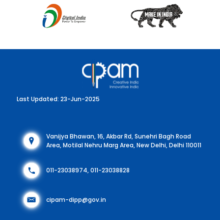
Last Updated: 23-Jun-2025
Vanijya Bhawan, 16, Akbar Rd, Sunehri Bagh Road
Area, Motilal Nehru Marg Area, New Delhi, Delhi 110011
011-23038974, 011-23038828
cipam-dipp@gov.in