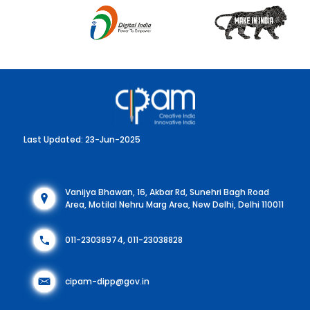
Last Updated: 23-Jun-2025
Vanijya Bhawan, 16, Akbar Rd, Sunehri Bagh Road
Area, Motilal Nehru Marg Area, New Delhi, Delhi 110011
011-23038974, 011-23038828
cipam-dipp@gov.in